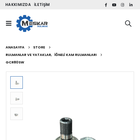
HAKKIMIZDA
İLETIŞIM
ANASAYFA
STORE
RULMANLAR VE YATAKLAR
,
İĞNELI KAM RULMANLARI
GCR80SW