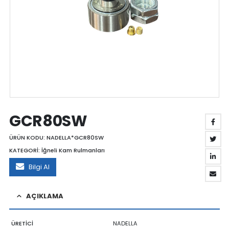
GCR80SW
ÜRÜN KODU:
NADELLA*GCR80SW
KATEGORİ:
İğneli Kam Rulmanları
Bilgi Al
AÇIKLAMA
ÜRETİCİ
NADELLA