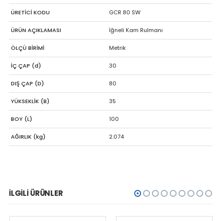
ÜRETİCİ KODU
GCR 80 SW
ÜRÜN AÇIKLAMASI
İğneli Kam Rulmanı
ÖLÇÜ BİRİMİ
Metrik
İÇ ÇAP (d)
30
DIŞ ÇAP (D)
80
YÜKSEKLİK (B)
35
BOY (L)
100
AĞIRLIK (kg)
2.074
İLGILI ÜRÜNLER