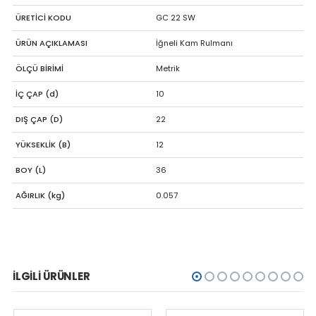
ÜRETİCİ KODU
GC 22 SW
ÜRÜN AÇIKLAMASI
İğneli Kam Rulmanı
ÖLÇÜ BİRİMİ
Metrik
İÇ ÇAP (d)
10
DIŞ ÇAP (D)
22
YÜKSEKLİK (B)
12
BOY (L)
36
AĞIRLIK (kg)
0.057
İLGILI ÜRÜNLER