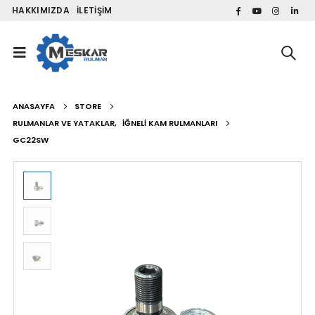
HAKKIMIZDA
İLETIŞIM
ANASAYFA
STORE
RULMANLAR VE YATAKLAR
,
İĞNELI KAM RULMANLARI
GC22SW