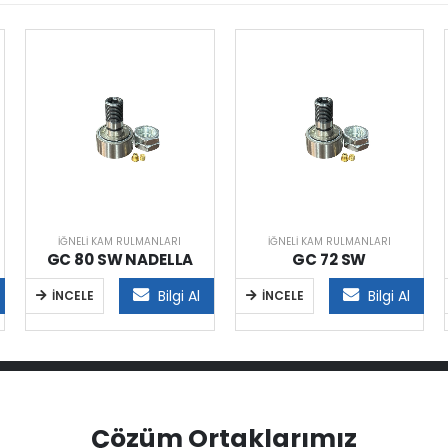
İĞNELI KAM RULMANLARI
İĞNELI KAM RULMANLARI
GC 80 SW NADELLA
GC 72 SW
Bilgi Al
Bilgi Al
İNCELE
İNCELE
Çözüm Ortaklarımız