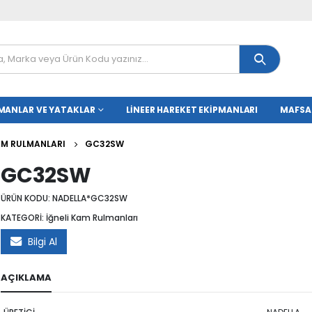
MANLAR VE YATAKLAR
LINEER HAREKET EKIPMANLARI
MAFSA
KAM RULMANLARI
GC32SW
GC32SW
ÜRÜN KODU:
NADELLA*GC32SW
KATEGORİ:
İğneli Kam Rulmanları
Bilgi Al
AÇIKLAMA