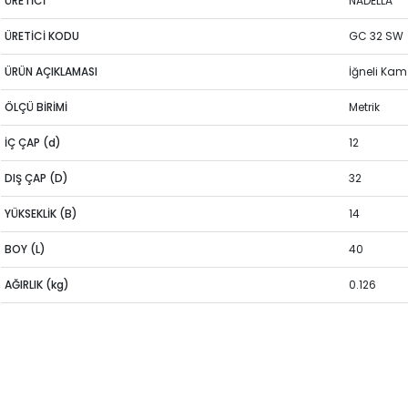
ÜRETİCİ
NADELLA
ÜRETİCİ KODU
GC 32 SW
ÜRÜN AÇIKLAMASI
İğneli Ka
ÖLÇÜ BİRİMİ
Metrik
İÇ ÇAP (d)
12
DIŞ ÇAP (D)
32
YÜKSEKLİK (B)
14
BOY (L)
40
AĞIRLIK (kg)
0.126