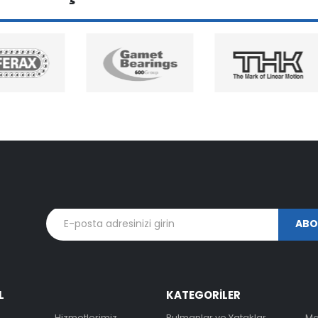
L
KATEGORİLER
Hizmetlerimiz
Rulmanlar ve Yataklar
Ma