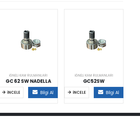
İĞNELI KAM RULMANLARI
İĞNELI KAM RULMANLARI
GC 62 SW NADELLA
GC52SW
Bilgi Al
Bilgi Al
İNCELE
İNCELE