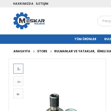
HAKKIMIZDA
İLETIŞIM
TÜM ÜRÜNLER
RUL
ANASAYFA
STORE
RULMANLAR VE YATAKLAR
,
İĞNELI 