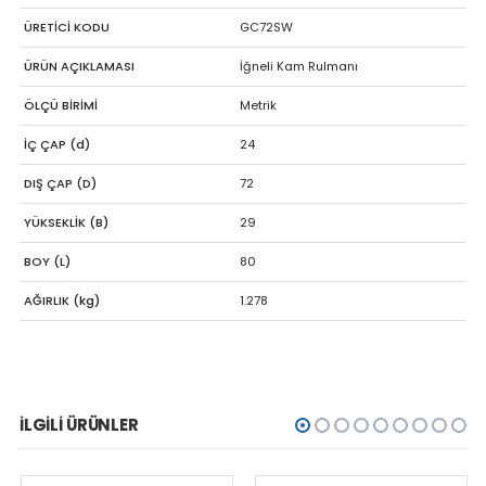
ÜRETİCİ KODU
GC72SW
ÜRÜN AÇIKLAMASI
İğneli Kam Rulmanı
ÖLÇÜ BİRİMİ
Metrik
İÇ ÇAP (d)
24
DIŞ ÇAP (D)
72
YÜKSEKLİK (B)
29
BOY (L)
80
AĞIRLIK (kg)
1.278
İLGILI ÜRÜNLER