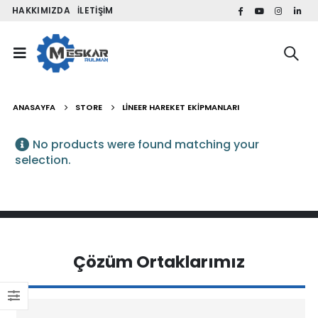
HAKKIMIZDA
İLETIŞIM
ANASAYFA
STORE
LINEER HAREKET EKIPMANLARI
No products were found matching your
selection.
ZKLFA1563-2RS INA
FRR32EU
ZKLFA1263-2RS INA
GC32EESW
Çözüm Ortaklarımız
ZKLFA1050-2RS INA
RALR35.10