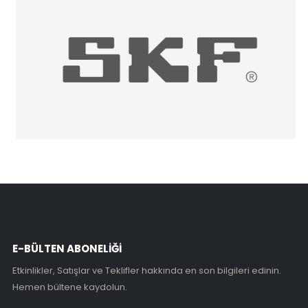
ZKLFA0850-2RS INA
RAL24.06
ZKLFA0640-2RS INA
RNA 3070 NADELLA
DKLFA40140-2RS INA
NA 2260 R6 NADELLA
E-BÜLTEN ABONELİĞİ
DKLFA40115-2RS INA
RAX435
Etkinlikler, Satışlar ve Teklifler hakkında en son bilgileri edinin.
Hemen bültene kaydolun.