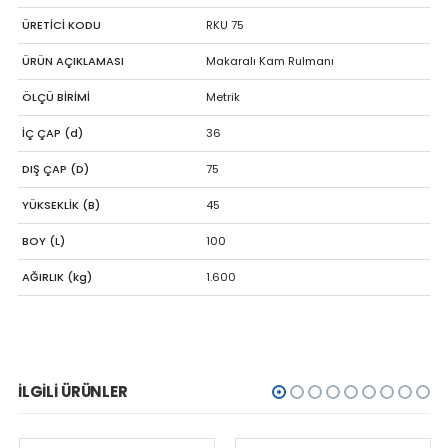
ÜRETİCİ KODU
RKU 75
ÜRÜN AÇIKLAMASI
Makaralı Kam Rulmanı
ÖLÇÜ BİRİMİ
Metrik
İÇ ÇAP (d)
36
DIŞ ÇAP (D)
75
YÜKSEKLİK (B)
45
BOY (L)
100
AĞIRLIK (kg)
1.600
İLGILI ÜRÜNLER