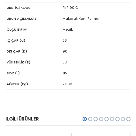
ÜRETİCİ KODU
PKR 90 C
ÜRÜN AÇIKLAMASI
Makaralı Kam Rulmanı
ÖLÇÜ BİRİMİ
Metrik
İÇ ÇAP (d)
38
DIŞ ÇAP (D)
90
YÜKSEKLİK (B)
53
BOY (L)
115
AĞIRLIK (kg)
2.800
İLGILI ÜRÜNLER