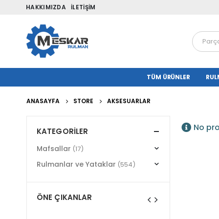
HAKKIMIZDA
İLETIŞIM
TÜM ÜRÜNLER
RUL
ANASAYFA
STORE
AKSESUARLAR
No pro
KATEGORILER
Mafsallar
(17)
Rulmanlar ve Yataklar
(554)
ÖNE ÇIKANLAR