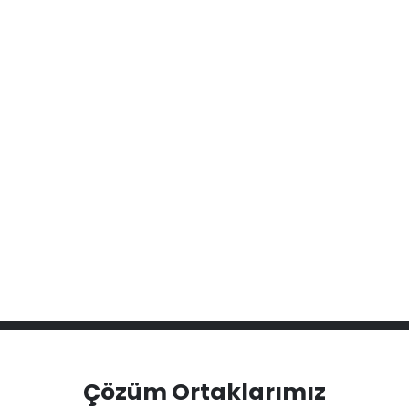
LFA40140-2RS INA
GCL62EEMSW
LFA40115-2RS INA
GCR85EESW
Çözüm Ortaklarımız