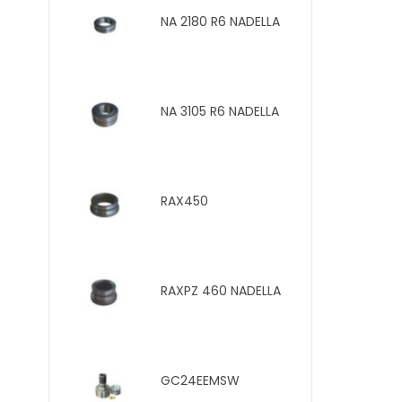
2RS INA
NA 2180 R6 NADELLA
ZK
2RS INA
NA 3105 R6 NADELLA
ZK
-2RS INA
RAX450
ZK
-2RS INA
RAXPZ 460 NADELLA
ZK
-2RS INA
GC24EEMSW
ZK