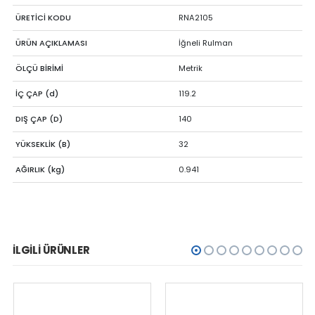
ÜRETİCİ KODU
RNA2105
ÜRÜN AÇIKLAMASI
İğneli Rulman
ÖLÇÜ BİRİMİ
Metrik
İÇ ÇAP (d)
119.2
DIŞ ÇAP (D)
140
YÜKSEKLİK (B)
32
AĞIRLIK (kg)
0.941
İLGILI ÜRÜNLER