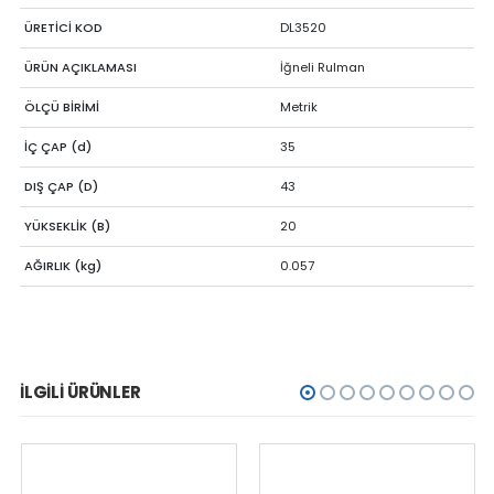
ÜRETİCİ KOD
DL3520
ÜRÜN AÇIKLAMASI
İğneli Rulman
ÖLÇÜ BİRİMİ
Metrik
İÇ ÇAP (d)
35
DIŞ ÇAP (D)
43
YÜKSEKLİK (B)
20
AĞIRLIK (kg)
0.057
İLGILI ÜRÜNLER