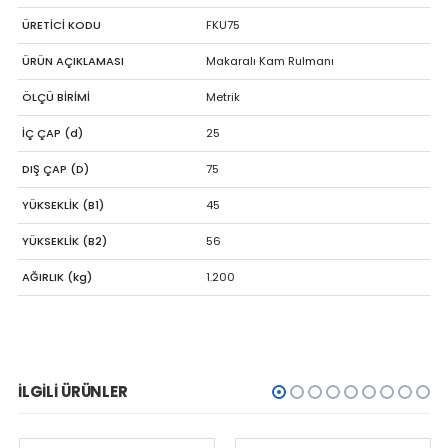
ÜRETİCİ KODU
FKU75
ÜRÜN AÇIKLAMASI
Makaralı Kam Rulmanı
ÖLÇÜ BİRİMİ
Metrik
İÇ ÇAP (d)
25
DIŞ ÇAP (D)
75
YÜKSEKLİK (B1)
45
YÜKSEKLİK (B2)
56
AĞIRLIK (kg)
1.200
İLGILI ÜRÜNLER