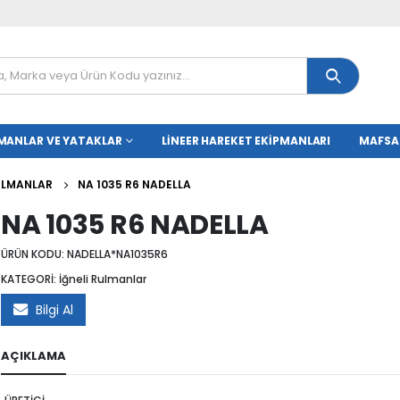
MANLAR VE YATAKLAR
LINEER HAREKET EKIPMANLARI
MAFSA
RULMANLAR
NA 1035 R6 NADELLA
NA 1035 R6 NADELLA
ÜRÜN KODU:
NADELLA*NA1035R6
KATEGORİ:
İğneli Rulmanlar
Bilgi Al
AÇIKLAMA