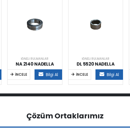
İĞNELI RULMANLAR
İĞNELI RULMANLAR
NA 2140 NADELLA
DL 5520 NADELLA
Bilgi Al
Bilgi Al
İNCELE
İNCELE
Çözüm Ortaklarımız