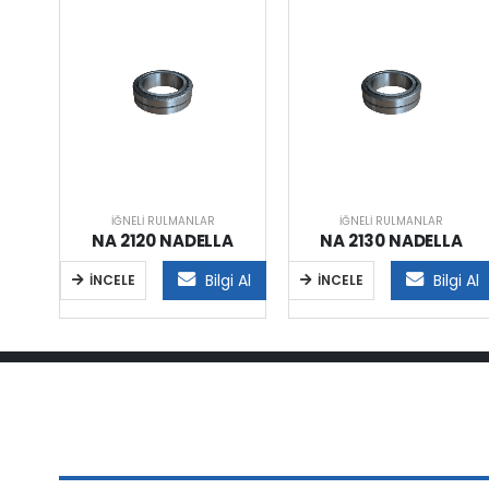
İĞNELI RULMANLAR
İĞNELI RULMANLAR
A
NA 2120 NADELLA
NA 2130 NADELLA
i Al
Bilgi Al
Bilgi Al
İNCELE
İNCELE