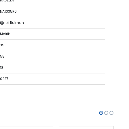
NADELLA
NA1035R6
İğneli Rulman
Metrik
35
58
18
0.127