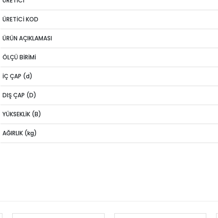
ÜRETİCİ
ÜRETİCİ KOD
ÜRÜN AÇIKLAMASI
ÖLÇÜ BİRİMİ
İÇ ÇAP (d)
DIŞ ÇAP (D)
YÜKSEKLİK (B)
AĞIRLIK (kg)