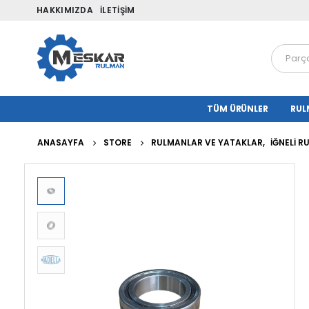
HAKKIMIZDA
İLETIŞIM
TÜM ÜRÜNLER
RUL
ANASAYFA
STORE
RULMANLAR VE YATAKLAR
,
İĞNELI 