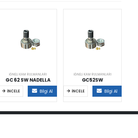
İĞNELI KAM RULMANLARI
İĞNELI KAM RULMANLARI
GC 62 SW NADELLA
GC52SW
Bilgi Al
Bilgi Al
İNCELE
İNCELE