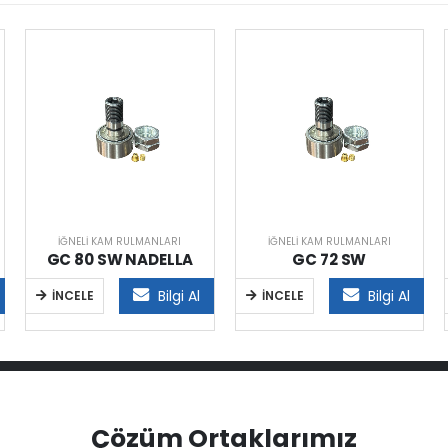
İĞNELI KAM RULMANLARI
İĞNELI KAM RULMANLARI
GC 80 SW NADELLA
GC 72 SW
Bilgi Al
Bilgi Al
İNCELE
İNCELE
Çözüm Ortaklarımız