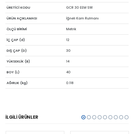
ÜRETİCİ KODU
GCR 30 EEM SW
ÜRÜN AÇIKLAMASI
İğneli Kam Rulmanı
ÖLÇÜ BİRİMİ
Metrik
İÇ ÇAP (d)
12
DIŞ ÇAP (D)
30
YÜKSEKLİK (B)
14
BOY (L)
40
AĞIRLIK (kg)
0.118
İLGILI ÜRÜNLER