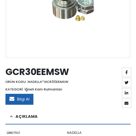
GCR30EEMSW
ÜRÜN KODU:
NADELLA*GCR30EEMSW
KATEGORİ:
İğneli Kam Rulmanları
Bilgi Al
AÇIKLAMA
ÜRETİCİ
NADELLA