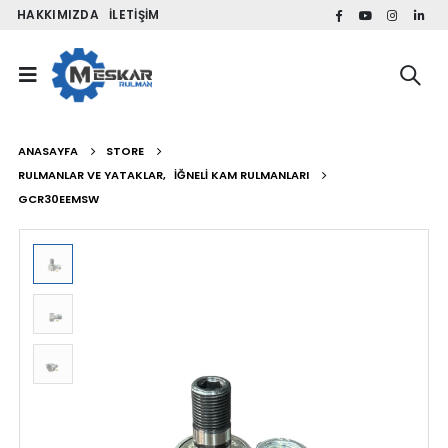
HAKKIMIZDA
İLETIŞIM
ANASAYFA
STORE
RULMANLAR VE YATAKLAR
,
İĞNELI KAM RULMANLARI
GCR30EEMSW