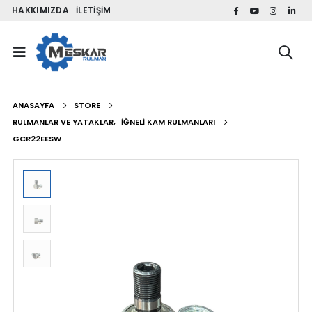
HAKKIMIZDA
İLETIŞIM
ANASAYFA
STORE
RULMANLAR VE YATAKLAR
,
İĞNELI KAM RULMANLARI
GCR22EESW