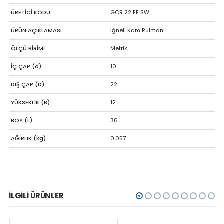
ÜRETİCİ KODU
GCR 22 EE SW
ÜRÜN AÇIKLAMASI
İğneli Kam Rulmanı
ÖLÇÜ BİRİMİ
Metrik
İÇ ÇAP (d)
10
DIŞ ÇAP (D)
22
YÜKSEKLİK (B)
12
BOY (L)
36
AĞIRLIK (kg)
0.057
İLGILI ÜRÜNLER