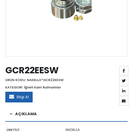
GCR22EESW
ÜRÜN KODU:
NADELLA*GCR22EESW
KATEGORİ:
İğneli Kam Rulmanları
Bilgi Al
AÇIKLAMA
ÜRETİCİ
NADELLA