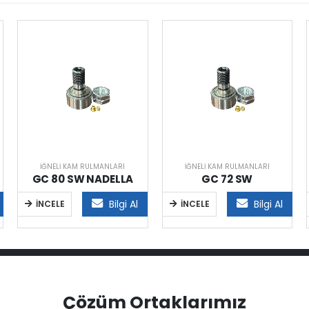
İĞNELI KAM RULMANLARI
İĞNELI KAM RULMANLARI
GC 80 SW NADELLA
GC 72 SW
Bilgi Al
Bilgi Al
İNCELE
İNCELE
Çözüm Ortaklarımız