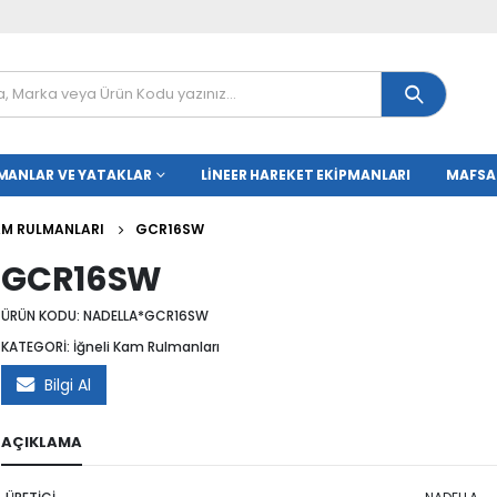
MANLAR VE YATAKLAR
LINEER HAREKET EKIPMANLARI
MAFSA
KAM RULMANLARI
GCR16SW
GCR16SW
ÜRÜN KODU:
NADELLA*GCR16SW
KATEGORİ:
İğneli Kam Rulmanları
Bilgi Al
AÇIKLAMA