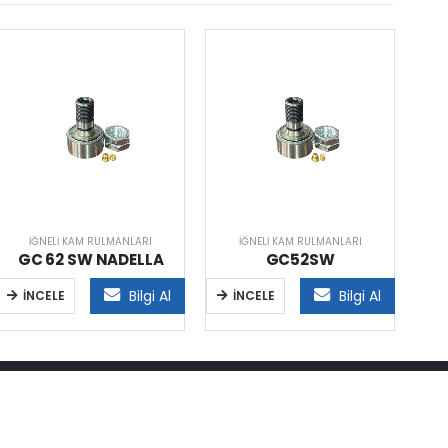
İĞNELI KAM RULMANLARI
İĞNELI KAM RULMANLARI
GC 62 SW NADELLA
GC52SW
Bilgi Al
Bilgi Al
İNCELE
İNCELE