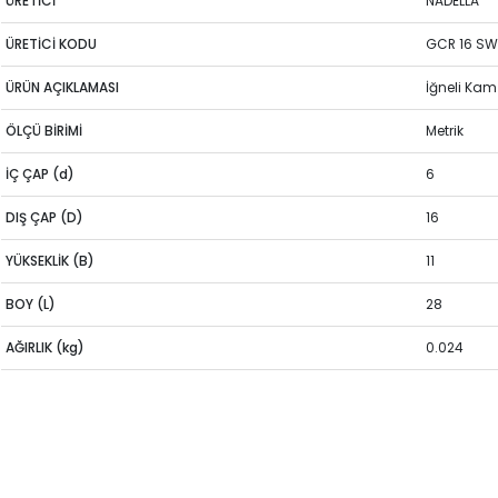
ÜRETİCİ
NADELLA
ÜRETİCİ KODU
GCR 16 S
ÜRÜN AÇIKLAMASI
İğneli Ka
ÖLÇÜ BİRİMİ
Metrik
İÇ ÇAP (d)
6
DIŞ ÇAP (D)
16
YÜKSEKLİK (B)
11
BOY (L)
28
AĞIRLIK (kg)
0.024