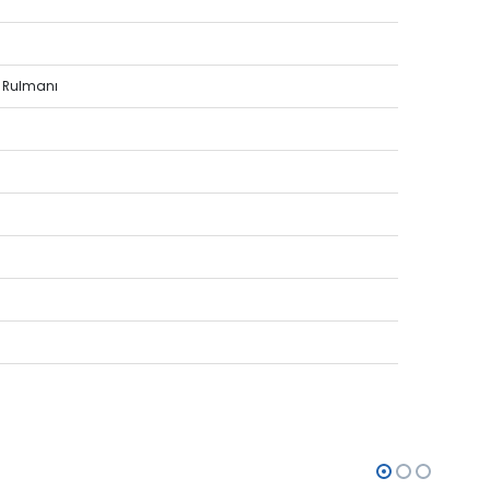
W
m Rulmanı