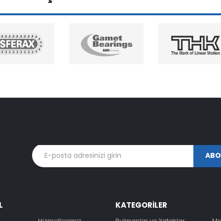
L
KATEGORİLER
Hizmetlerimiz
Rulmanlar ve Yataklar
Ma