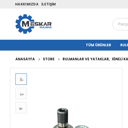
HAKKIMIZDA
İLETIŞIM
TÜM ÜRÜNLER
RUL
ANASAYFA
STORE
RULMANLAR VE YATAKLAR
,
İĞNELI 