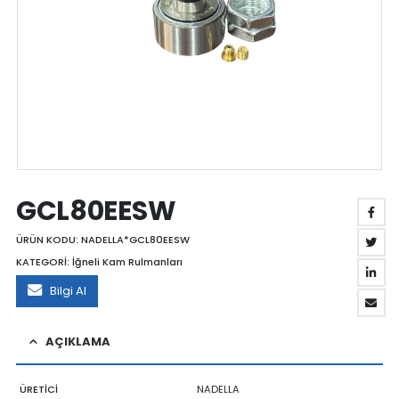
GCL80EESW
ÜRÜN KODU:
NADELLA*GCL80EESW
KATEGORİ:
İğneli Kam Rulmanları
Bilgi Al
AÇIKLAMA
ÜRETİCİ
NADELLA