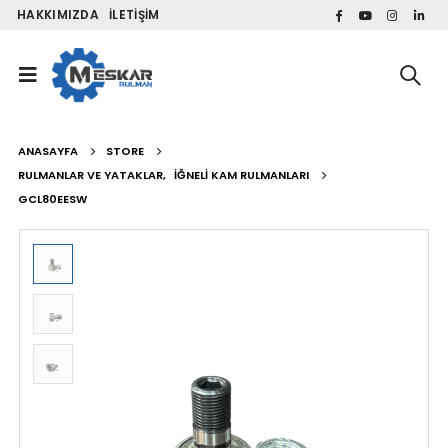
HAKKIMIZDA
İLETIŞIM
ANASAYFA
STORE
RULMANLAR VE YATAKLAR
,
İĞNELI KAM RULMANLARI
GCL80EESW