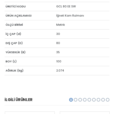
ÜRETİCİ KODU
GCL 80 EE SW
ÜRÜN AÇIKLAMASI
İğneli Kam Rulmanı
ÖLÇÜ BİRİMİ
Metrik
İÇ ÇAP (d)
30
DIŞ ÇAP (D)
80
YÜKSEKLİK (B)
35
BOY (L)
100
AĞIRLIK (kg)
2.074
İLGILI ÜRÜNLER