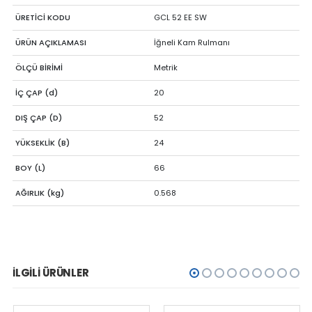
ÜRETİCİ KODU
GCL 52 EE SW
ÜRÜN AÇIKLAMASI
İğneli Kam Rulmanı
ÖLÇÜ BİRİMİ
Metrik
İÇ ÇAP (d)
20
DIŞ ÇAP (D)
52
YÜKSEKLİK (B)
24
BOY (L)
66
AĞIRLIK (kg)
0.568
İLGILI ÜRÜNLER