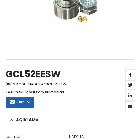
GCL52EESW
ÜRÜN KODU:
NADELLA*GCL52EESW
KATEGORİ:
İğneli Kam Rulmanları
Bilgi Al
AÇIKLAMA
ÜRETİCİ
NADELLA