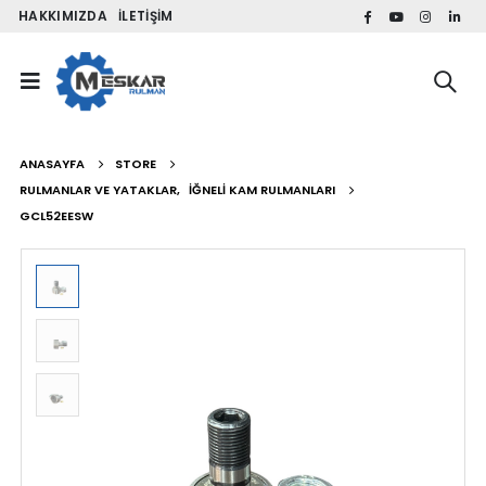
HAKKIMIZDA
İLETIŞIM
ANASAYFA
STORE
RULMANLAR VE YATAKLAR
,
İĞNELI KAM RULMANLARI
GCL52EESW