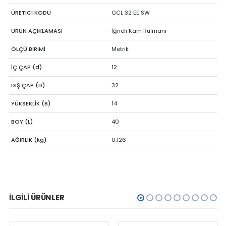
ÜRETİCİ KODU
GCL 32 EE SW
ÜRÜN AÇIKLAMASI
İğneli Kam Rulmanı
ÖLÇÜ BİRİMİ
Metrik
İÇ ÇAP (d)
12
DIŞ ÇAP (D)
32
YÜKSEKLİK (B)
14
BOY (L)
40
AĞIRLIK (kg)
0.126
İLGILI ÜRÜNLER