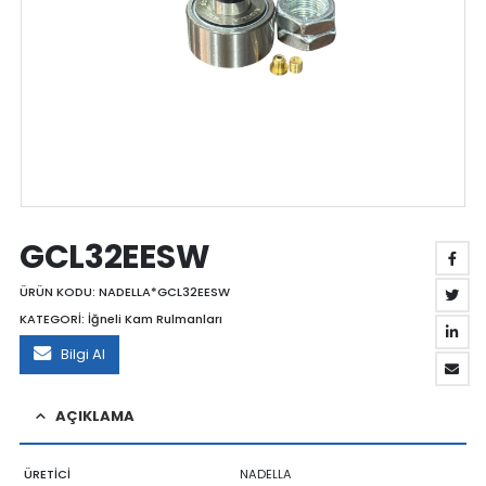
GCL32EESW
ÜRÜN KODU:
NADELLA*GCL32EESW
KATEGORİ:
İğneli Kam Rulmanları
Bilgi Al
AÇIKLAMA
ÜRETİCİ
NADELLA