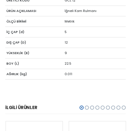
ÜRETİCİ KODU
GCL 12
ÜRÜN AÇIKLAMASI
İğneli Kam Rulmanı
ÖLÇÜ BİRİMİ
Metrik
İÇ ÇAP (d)
5
DIŞ ÇAP (D)
12
YÜKSEKLİK (B)
9
BOY (L)
22.5
AĞIRLIK (kg)
0.011
İLGILI ÜRÜNLER