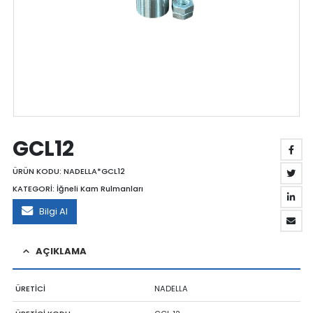
GCL12
ÜRÜN KODU:
NADELLA*GCL12
KATEGORİ:
İğneli Kam Rulmanları
Bilgi Al
AÇIKLAMA
ÜRETİCİ
NADELLA