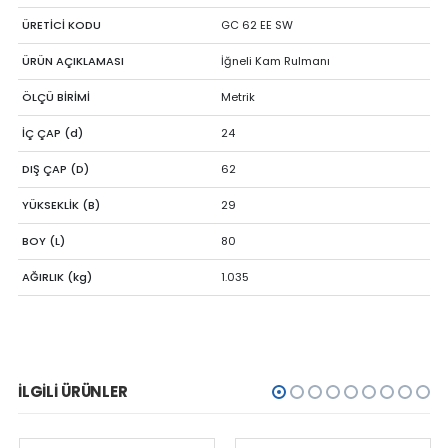
ÜRETİCİ KODU
GC 62 EE SW
ÜRÜN AÇIKLAMASI
İğneli Kam Rulmanı
ÖLÇÜ BİRİMİ
Metrik
İÇ ÇAP (d)
24
DIŞ ÇAP (D)
62
YÜKSEKLİK (B)
29
BOY (L)
80
AĞIRLIK (kg)
1.035
İLGILI ÜRÜNLER