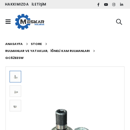
HAKKIMIZDA
İLETIŞIM
ANASAYFA
STORE
RULMANLAR VE YATAKLAR
,
İĞNELI KAM RULMANLARI
GC62EESW