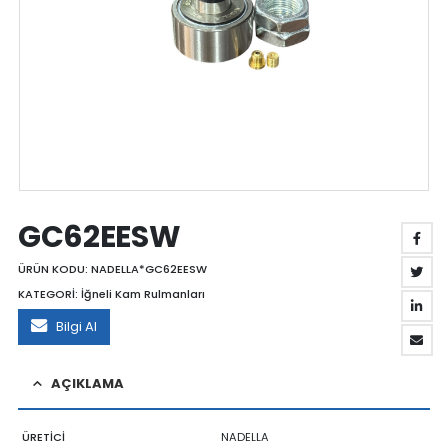
GC62EESW
ÜRÜN KODU:
NADELLA*GC62EESW
KATEGORİ:
İğneli Kam Rulmanları
Bilgi Al
AÇIKLAMA
ÜRETİCİ
NADELLA