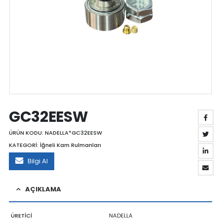
GC32EESW
ÜRÜN KODU:
NADELLA*GC32EESW
KATEGORİ:
İğneli Kam Rulmanları
Bilgi Al
AÇIKLAMA
ÜRETİCİ
NADELLA