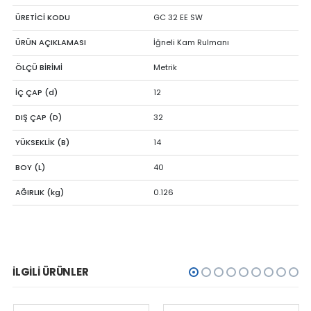
ÜRETİCİ KODU
GC 32 EE SW
ÜRÜN AÇIKLAMASI
İğneli Kam Rulmanı
ÖLÇÜ BİRİMİ
Metrik
İÇ ÇAP (d)
12
DIŞ ÇAP (D)
32
YÜKSEKLİK (B)
14
BOY (L)
40
AĞIRLIK (kg)
0.126
İLGILI ÜRÜNLER