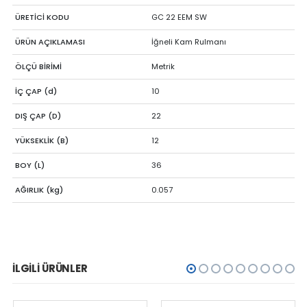
ÜRETİCİ KODU
GC 22 EEM SW
ÜRÜN AÇIKLAMASI
İğneli Kam Rulmanı
ÖLÇÜ BİRİMİ
Metrik
İÇ ÇAP (d)
10
DIŞ ÇAP (D)
22
YÜKSEKLİK (B)
12
BOY (L)
36
AĞIRLIK (kg)
0.057
İLGILI ÜRÜNLER