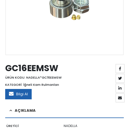
GC16EEMSW
ÜRÜN KODU:
NADELLA*GC16EEMSW
KATEGORİ:
İğneli Kam Rulmanları
Bilgi Al
AÇIKLAMA
ÜRETİCİ
NADELLA