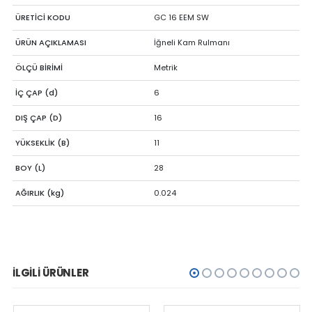
ÜRETİCİ KODU
GC 16 EEM SW
ÜRÜN AÇIKLAMASI
İğneli Kam Rulmanı
ÖLÇÜ BİRİMİ
Metrik
İÇ ÇAP (d)
6
DIŞ ÇAP (D)
16
YÜKSEKLİK (B)
11
BOY (L)
28
AĞIRLIK (kg)
0.024
İLGILI ÜRÜNLER