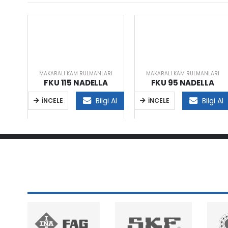
MAKARALI KAM RULMANLARI
MAKARALI KAM RULMANLARI
FKU 115 NADELLA
FKU 95 NADELLA
Bilgi Al
Bilgi Al
İNCELE
İNCELE
RI
i Al