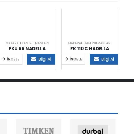
MAKARALI KAM RULMANLARI
MAKARALI KAM RULMANLARI
M
FKU 55 NADELLA
FK 110 C NADELLA
Bilgi Al
Bilgi Al
İNCELE
İNCELE