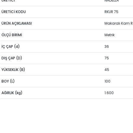
ÜRETİCİ
NADELLA
ÜRETİCİ KODU
RKUR 75
ÜRÜN AÇIKLAMASI
Makaralı Kam 
ÖLÇÜ BİRİMİ
Metrik
İÇ ÇAP (d)
36
DIŞ ÇAP (D)
75
YÜKSEKLİK (B)
45
BOY (L)
100
AĞIRLIK (kg)
1.600