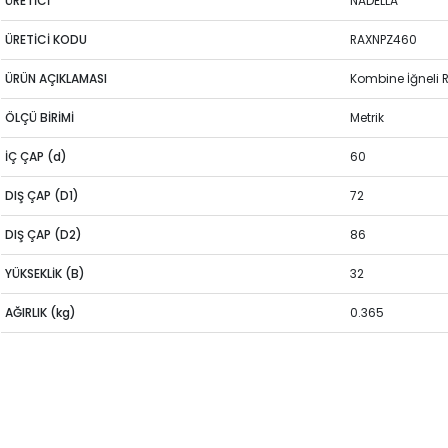
ÜRETİCİ
NADELLA
ÜRETİCİ KODU
RAXNPZ460
ÜRÜN AÇIKLAMASI
Kombine İğneli
ÖLÇÜ BİRİMİ
Metrik
İÇ ÇAP (d)
60
DIŞ ÇAP (D1)
72
DIŞ ÇAP (D2)
86
YÜKSEKLİK (B)
32
AĞIRLIK (kg)
0.365