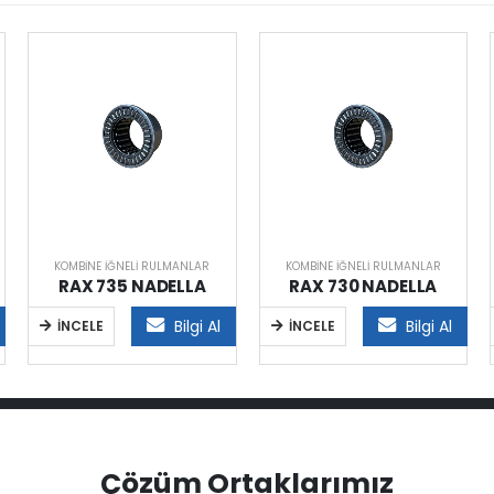
KOMBINE İĞNELI RULMANLAR
KOMBINE İĞNELI RULMANLAR
RAX 735 NADELLA
RAX 730 NADELLA
Bilgi Al
Bilgi Al
İNCELE
İNCELE
Çözüm Ortaklarımız