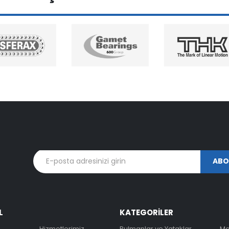
L
KATEGORİLER
Hizmetlerimiz
Rulmanlar ve Yataklar
Ma