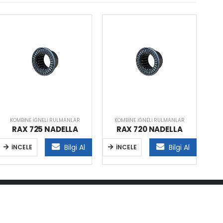
KOMBINE İĞNELI RULMANLAR
KOMBINE İĞNELI RULMANLAR
K
RAX 725 NADELLA
RAX 720 NADELLA
Bilgi Al
Bilgi Al
İNCELE
İNCELE