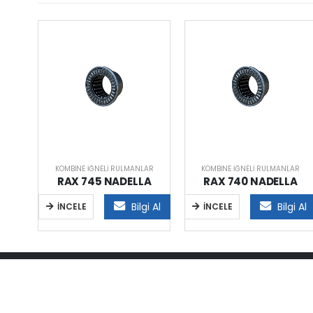
AR
KOMBINE İĞNELI RULMANLAR
KOMBINE İĞNELI RULMANLAR
LA
RAX 745 NADELLA
RAX 740 NADELLA
i Al
Bilgi Al
Bilgi Al
İNCELE
İNCELE