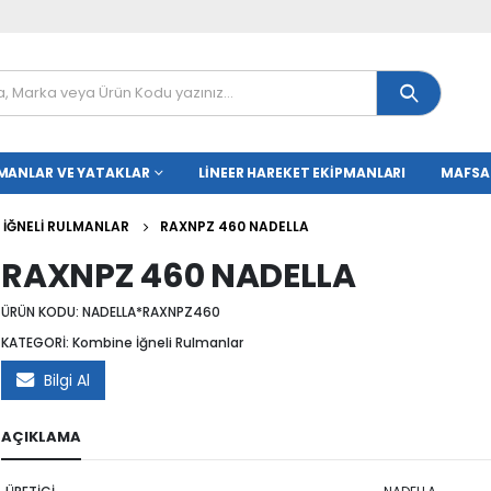
MANLAR VE YATAKLAR
LINEER HAREKET EKIPMANLARI
MAFSA
 İĞNELI RULMANLAR
RAXNPZ 460 NADELLA
RAXNPZ 460 NADELLA
ÜRÜN KODU:
NADELLA*RAXNPZ460
KATEGORİ:
Kombine İğneli Rulmanlar
Bilgi Al
AÇIKLAMA