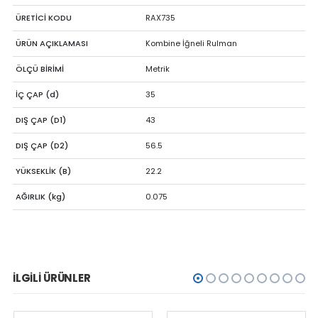
ÜRETİCİ KODU
RAX735
ÜRÜN AÇIKLAMASI
Kombine İğneli Rulman
ÖLÇÜ BİRİMİ
Metrik
İÇ ÇAP (d)
35
DIŞ ÇAP (D1)
43
DIŞ ÇAP (D2)
56.5
YÜKSEKLİK (B)
22.2
AĞIRLIK (kg)
0.075
İLGILI ÜRÜNLER