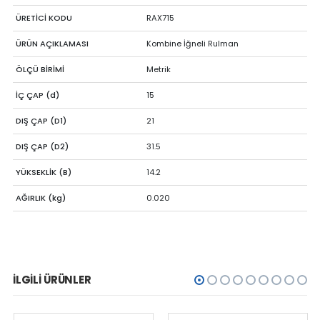
ÜRETİCİ KODU
RAX715
ÜRÜN AÇIKLAMASI
Kombine İğneli Rulman
ÖLÇÜ BİRİMİ
Metrik
İÇ ÇAP (d)
15
DIŞ ÇAP (D1)
21
DIŞ ÇAP (D2)
31.5
YÜKSEKLİK (B)
14.2
AĞIRLIK (kg)
0.020
İLGILI ÜRÜNLER