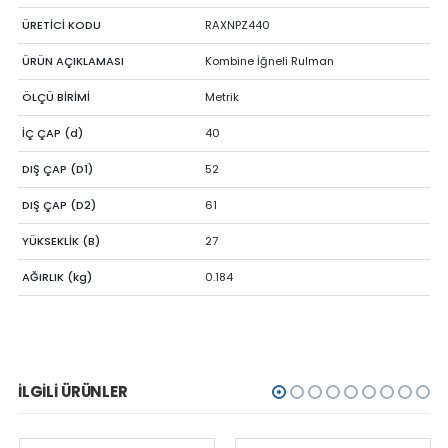
ÜRETİCİ KODU
RAXNPZ440
ÜRÜN AÇIKLAMASI
Kombine İğneli Rulman
ÖLÇÜ BİRİMİ
Metrik
İÇ ÇAP (d)
40
DIŞ ÇAP (D1)
52
DIŞ ÇAP (D2)
61
YÜKSEKLİK (B)
27
AĞIRLIK (kg)
0.184
İLGILI ÜRÜNLER