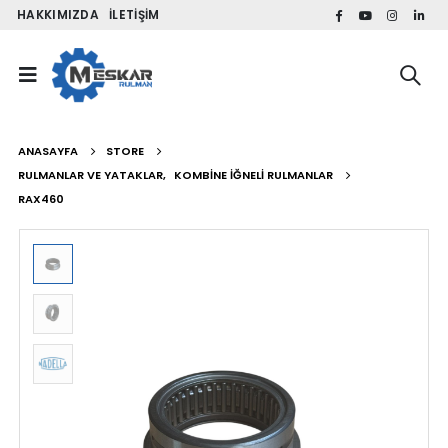
HAKKIMIZDA
İLETIŞIM
ANASAYFA
STORE
RULMANLAR VE YATAKLAR
,
KOMBINE İĞNELI RULMANLAR
RAX460