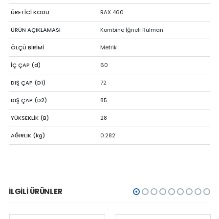
ÜRETİCİ KODU
RAX 460
ÜRÜN AÇIKLAMASI
Kombine İğneli Rulman
ÖLÇÜ BİRİMİ
Metrik
İÇ ÇAP (d)
60
DIŞ ÇAP (D1)
72
DIŞ ÇAP (D2)
85
YÜKSEKLİK (B)
28
AĞIRLIK (kg)
0.282
İLGILI ÜRÜNLER