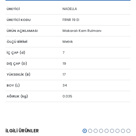
ÜRETİCİ
NADELLA
ÜRETİCİ KODU
FRNR 19 EI
ÜRÜN AÇIKLAMASI
Makaralı Kam Rulmanı
ÖLÇÜ BİRİMİ
Metrik
İÇ ÇAP (d)
7
DIŞ ÇAP (D)
19
YÜKSEKLİK (B)
17
BOY (L)
34
AĞIRLIK (kg)
0.035
İLGILI ÜRÜNLER