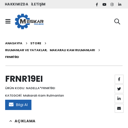
HAKKIMIZDA
İLETIŞIM
ANASAYFA
STORE
RULMANLAR VE YATAKLAR
,
MAKARALI KAM RULMANLARI
FRNR19EI
FRNR19EI
ÜRÜN KODU:
NADELLA*FRNR19EI
KATEGORİ:
Makaralı Kam Rulmanları
Bilgi Al
AÇIKLAMA