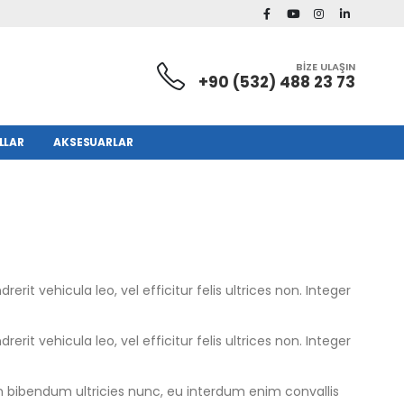
BİZE ULAŞIN
+90 (532) 488 23 73
LLAR
AKSESUARLAR
it vehicula leo, vel efficitur felis ultrices non. Integer
it vehicula leo, vel efficitur felis ultrices non. Integer
in bibendum ultricies nunc, eu interdum enim convallis