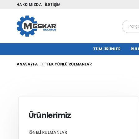
HAKKIMIZDA
İLETIŞIM
TÜM ÜRÜNLER
RUL
ANASAYFA
TEK YÖNLÜ RULMANLAR
Ürünlerimiz
İĞNELI RULMANLAR