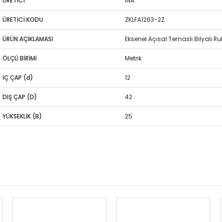
ÜRETİCİ
INA
ÜRETİCİ KODU
ZKLFA1263-2Z
ÜRÜN AÇIKLAMASI
Eksenel Açısal Temaslı Bilyalı R
ÖLÇÜ BİRİMİ
Metrik
İÇ ÇAP (d)
12
DIŞ ÇAP (D)
42
YÜKSEKLİK (B)
25