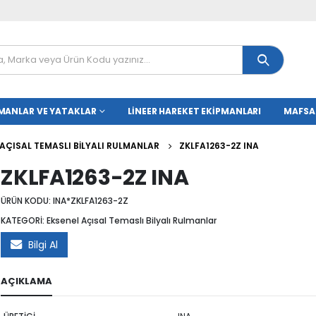
MANLAR VE YATAKLAR
LINEER HAREKET EKIPMANLARI
MAFSA
 AÇISAL TEMASLI BILYALI RULMANLAR
ZKLFA1263-2Z INA
ZKLFA1263-2Z INA
ÜRÜN KODU:
INA*ZKLFA1263-2Z
KATEGORİ:
Eksenel Açısal Temaslı Bilyalı Rulmanlar
Bilgi Al
AÇIKLAMA