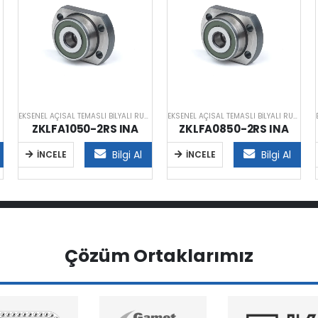
EKSENEL AÇISAL TEMASLI BILYALI RULMANLAR
EKSENEL AÇISAL TEMASLI BILYALI RULMANLAR
ZKLFA1050-2RS INA
ZKLFA0850-2RS INA
Bilgi Al
Bilgi Al
İNCELE
İNCELE
Çözüm Ortaklarımız