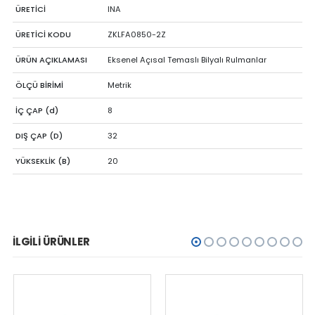
ÜRETİCİ
INA
ÜRETİCİ KODU
ZKLFA0850-2Z
ÜRÜN AÇIKLAMASI
Eksenel Açısal Temaslı Bilyalı Rulmanlar
ÖLÇÜ BİRİMİ
Metrik
İÇ ÇAP (d)
8
DIŞ ÇAP (D)
32
YÜKSEKLİK (B)
20
İLGILI ÜRÜNLER