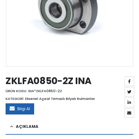
ZKLFA0850-2Z INA
ÜRÜN KODU:
INA*ZKLFA0850-2Z
KATEGORİ:
Eksenel Açısal Temaslı Bilyalı Rulmanlar
Bilgi Al
AÇIKLAMA