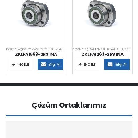
EKSENEL AÇISAL TEMASLI BILYALI RULMANLAR
EKSENEL AÇISAL TEMASLI BILYALI RULMANLAR
ZKLFA1563-2RS INA
ZKLFA1263-2RS INA
İNCELE
Bilgi Al
İNCELE
Bilgi Al
Çözüm Ortaklarımız