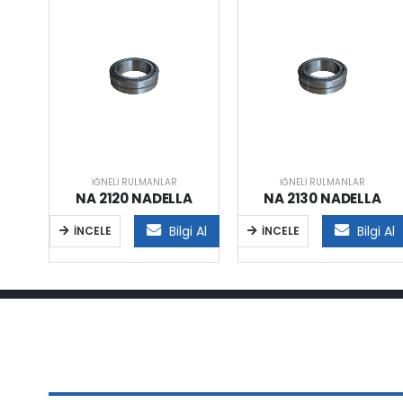
İĞNELI RULMANLAR
İĞNELI RULMANLAR
A
NA 2120 NADELLA
NA 2130 NADELLA
i Al
Bilgi Al
Bilgi Al
İNCELE
İNCELE