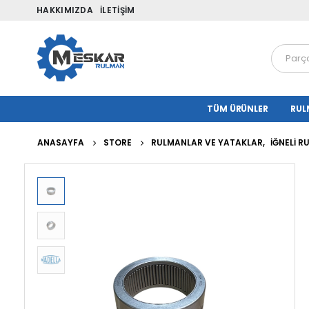
HAKKIMIZDA
İLETIŞIM
TÜM ÜRÜNLER
RUL
ANASAYFA
STORE
RULMANLAR VE YATAKLAR
,
İĞNELI 