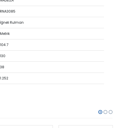
NADELLA
RNA3085
İğneli Rulman
Metrik
104.7
130
38
1.252