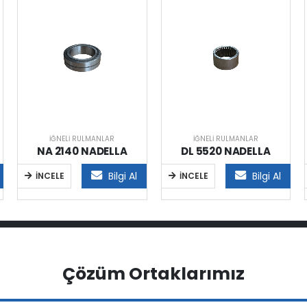
İĞNELI RULMANLAR
İĞNELI RULMANLAR
NA 2140 NADELLA
DL 5520 NADELLA
Bilgi Al
Bilgi Al
İNCELE
İNCELE
Çözüm Ortaklarımız