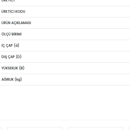
ÜRETİCİ
ÜRETİCİ KODU
ÜRÜN AÇIKLAMASI
ÖLÇÜ BİRİMİ
İÇ ÇAP (d)
DIŞ ÇAP (D)
YÜKSEKLİK (B)
AĞIRLIK (kg)