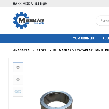
HAKKIMIZDA
İLETIŞIM
TÜM ÜRÜNLER
RUL
ANASAYFA
STORE
RULMANLAR VE YATAKLAR
,
İĞNELI 