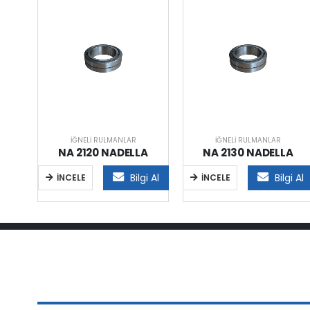
İĞNELI RULMANLAR
İĞNELI RULMANLAR
A
NA 2120 NADELLA
NA 2130 NADELLA
i Al
Bilgi Al
Bilgi Al
İNCELE
İNCELE