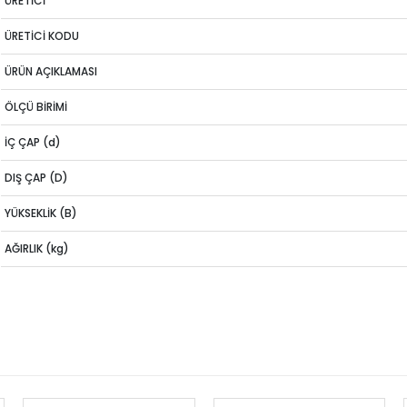
ÜRETİCİ
ÜRETİCİ KODU
ÜRÜN AÇIKLAMASI
ÖLÇÜ BİRİMİ
İÇ ÇAP (d)
DIŞ ÇAP (D)
YÜKSEKLİK (B)
AĞIRLIK (kg)