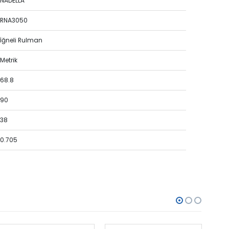
NADELLA
RNA3050
İğneli Rulman
Metrik
68.8
90
38
0.705