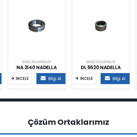
İĞNELI RULMANLAR
İĞNELI RULMANLAR
NA 2140 NADELLA
DL 5520 NADELLA
Bilgi Al
Bilgi Al
İNCELE
İNCELE
Çözüm Ortaklarımız