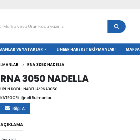
MANLAR VE YATAKLAR
LINEER HAREKET EKIPMANLARI
MAFSA
RULMANLAR
RNA 3050 NADELLA
RNA 3050 NADELLA
ÜRÜN KODU:
NADELLA*RNA3050
KATEGORİ:
İğneli Rulmanlar
Bilgi Al
AÇIKLAMA