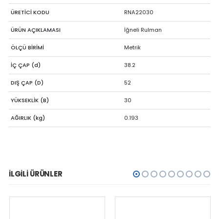
ÜRETİCİ KODU
RNA22030
ÜRÜN AÇIKLAMASI
İğneli Rulman
ÖLÇÜ BİRİMİ
Metrik
İÇ ÇAP (d)
38.2
DIŞ ÇAP (D)
52
YÜKSEKLİK (B)
30
AĞIRLIK (kg)
0.193
İLGILI ÜRÜNLER