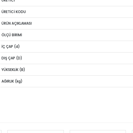
ÜRETİCİ
ÜRETİCİ KODU
ÜRÜN AÇIKLAMASI
ÖLÇÜ BİRİMİ
İÇ ÇAP (d)
DIŞ ÇAP (D)
YÜKSEKLİK (B)
AĞIRLIK (kg)