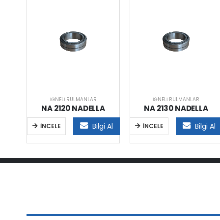
İĞNELI RULMANLAR
İĞNELI RULMANLAR
A
NA 2120 NADELLA
NA 2130 NADELLA
i Al
Bilgi Al
Bilgi Al
İNCELE
İNCELE