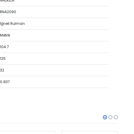
NADELLA
RNA2090
İğneli Rulman
Metrik
104.7
125
32
0.837