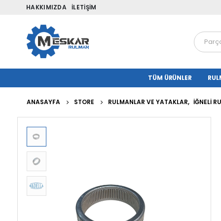
HAKKIMIZDA
İLETIŞIM
TÜM ÜRÜNLER
RUL
ANASAYFA
STORE
RULMANLAR VE YATAKLAR
,
İĞNELI 