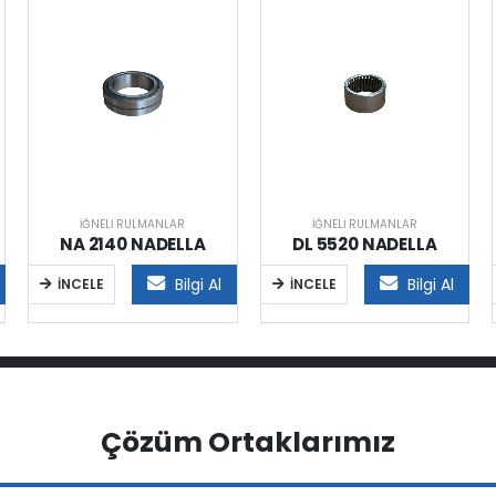
İĞNELI RULMANLAR
İĞNELI RULMANLAR
NA 2140 NADELLA
DL 5520 NADELLA
Bilgi Al
Bilgi Al
İNCELE
İNCELE
Çözüm Ortaklarımız