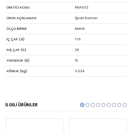
ÜRETİCİ KODU
RNA1012
ÜRÜN AÇIKLAMASI
İğneli Rulman
ÖLÇÜ BİRİMİ
Metrik
İÇ ÇAP (d)
17.6
DIŞ ÇAP (D)
28
YÜKSEKLİK (B)
15
AĞIRLIK (kg)
0.034
İLGILI ÜRÜNLER