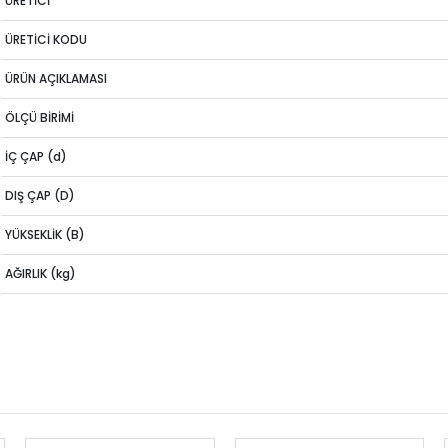
ÜRETİCİ
ÜRETİCİ KODU
ÜRÜN AÇIKLAMASI
ÖLÇÜ BİRİMİ
İÇ ÇAP (d)
DIŞ ÇAP (D)
YÜKSEKLİK (B)
AĞIRLIK (kg)