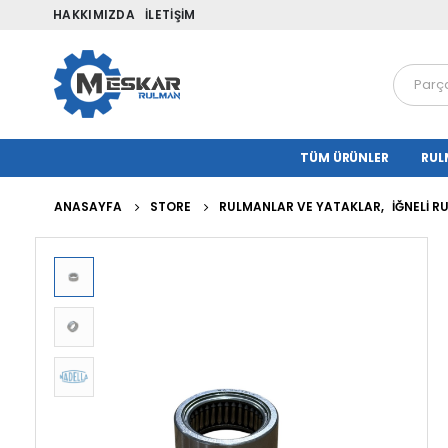
HAKKIMIZDA
İLETIŞIM
TÜM ÜRÜNLER
RUL
ANASAYFA
STORE
RULMANLAR VE YATAKLAR
,
İĞNELI 