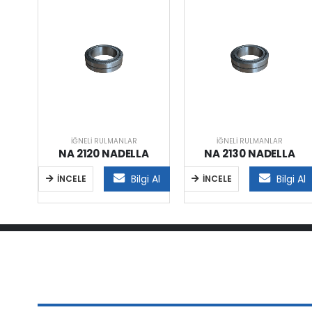
İĞNELI RULMANLAR
İĞNELI RULMANLAR
A
NA 2120 NADELLA
NA 2130 NADELLA
i Al
Bilgi Al
Bilgi Al
İNCELE
İNCELE