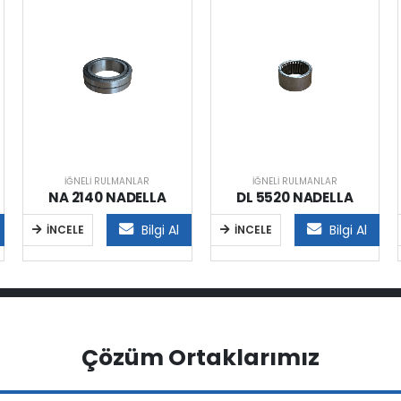
İĞNELI RULMANLAR
İĞNELI RULMANLAR
NA 2140 NADELLA
DL 5520 NADELLA
Bilgi Al
Bilgi Al
İNCELE
İNCELE
Çözüm Ortaklarımız