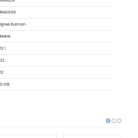
NADELLA
RNA1009
İğneli Rulman
Metrik
12.1
22
12
0.018