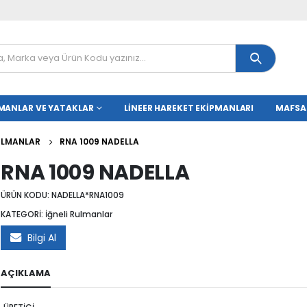
MANLAR VE YATAKLAR
LINEER HAREKET EKIPMANLARI
MAFSA
RULMANLAR
RNA 1009 NADELLA
RNA 1009 NADELLA
ÜRÜN KODU:
NADELLA*RNA1009
KATEGORİ:
İğneli Rulmanlar
Bilgi Al
AÇIKLAMA