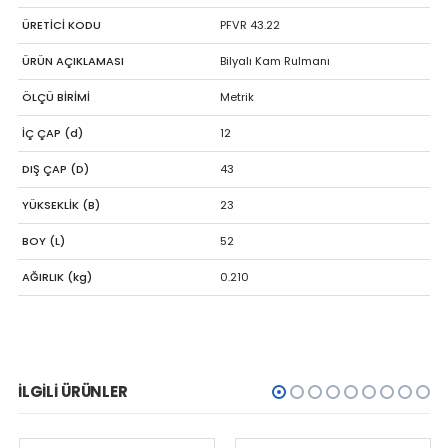
ÜRETİCİ KODU
PFVR 43.22
ÜRÜN AÇIKLAMASI
Bilyalı Kam Rulmanı
ÖLÇÜ BİRİMİ
Metrik
İÇ ÇAP (d)
12
DIŞ ÇAP (D)
43
YÜKSEKLİK (B)
23
BOY (L)
52
AĞIRLIK (kg)
0.210
İLGILI ÜRÜNLER