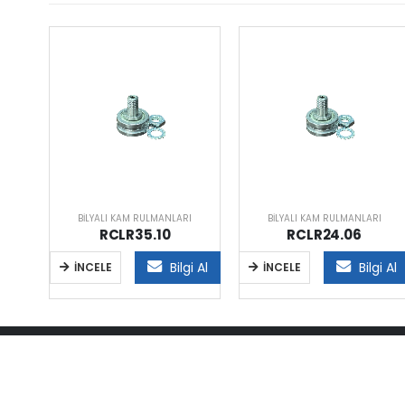
I
BILYALI KAM RULMANLARI
BILYALI KAM RULMANLARI
RCLR35.10
RCLR24.06
i Al
Bilgi Al
Bilgi Al
İNCELE
İNCELE