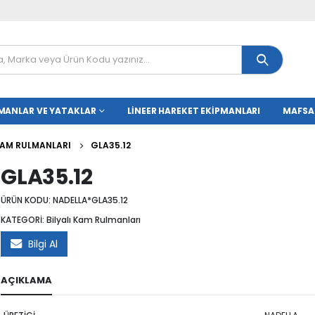
MANLAR VE YATAKLAR
LINEER HAREKET EKIPMANLARI
MAFSA
 KAM RULMANLARI
GLA35.12
GLA35.12
ÜRÜN KODU:
NADELLA*GLA35.12
KATEGORİ:
Bilyalı Kam Rulmanları
Bilgi Al
AÇIKLAMA