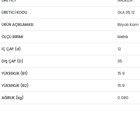
ÜRETİCİ
NADELLA
ÜRETİCİ KODU
GLA 35.12
ÜRÜN AÇIKLAMASI
Bilyalı Kam
ÖLÇÜ BİRİMİ
Metrik
İÇ ÇAP (d)
12
DIŞ ÇAP (D)
35
YÜKSEKLİK (B1)
15.9
YÜKSEKLİK (B2)
15.9
AĞIRLIK (kg)
0.080