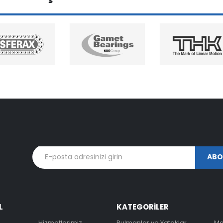
L
KATEGORİLER
Hizmetlerimiz
Rulmanlar ve Yataklar
Ma