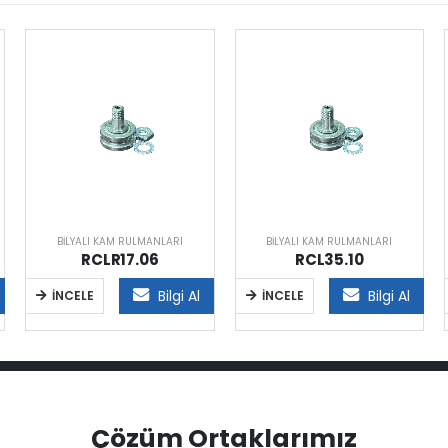
BILYALI KAM RULMANLARI
BILYALI KAM RULMANLARI
RCLR17.06
RCL35.10
Bilgi Al
Bilgi Al
İNCELE
İNCELE
Çözüm Ortaklarımız