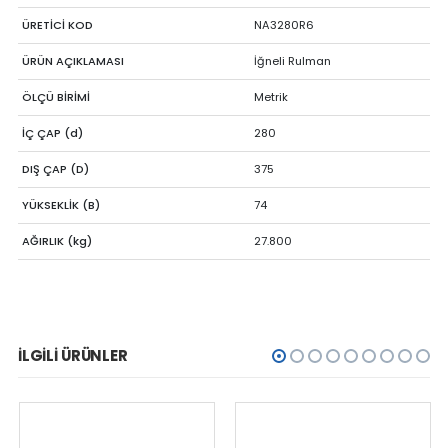
ÜRETİCİ KOD
NA3280R6
ÜRÜN AÇIKLAMASI
İğneli Rulman
ÖLÇÜ BİRİMİ
Metrik
İÇ ÇAP (d)
280
DIŞ ÇAP (D)
375
YÜKSEKLİK (B)
74
AĞIRLIK (kg)
27.800
İLGILI ÜRÜNLER