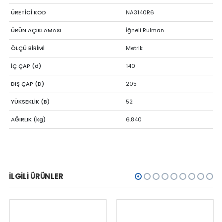
ÜRETİCİ KOD
NA3140R6
ÜRÜN AÇIKLAMASI
İğneli Rulman
ÖLÇÜ BİRİMİ
Metrik
İÇ ÇAP (d)
140
DIŞ ÇAP (D)
205
YÜKSEKLİK (B)
52
AĞIRLIK (kg)
6.840
İLGILI ÜRÜNLER