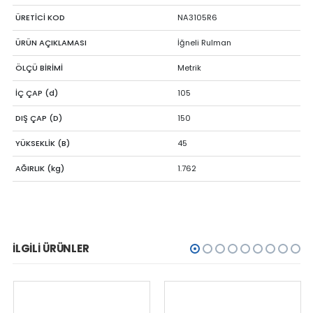
ÜRETİCİ KOD
NA3105R6
ÜRÜN AÇIKLAMASI
İğneli Rulman
ÖLÇÜ BİRİMİ
Metrik
İÇ ÇAP (d)
105
DIŞ ÇAP (D)
150
YÜKSEKLİK (B)
45
AĞIRLIK (kg)
1.762
İLGILI ÜRÜNLER