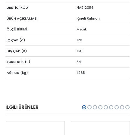
ÜRETİCİ KOD
NA2120R6
ÜRÜN AÇIKLAMASI
İğneli Rulman
ÖLÇÜ BİRİMİ
Metrik
İÇ ÇAP (d)
120
DIŞ ÇAP (D)
160
YÜKSEKLİK (B)
34
AĞIRLIK (kg)
1.265
İLGILI ÜRÜNLER