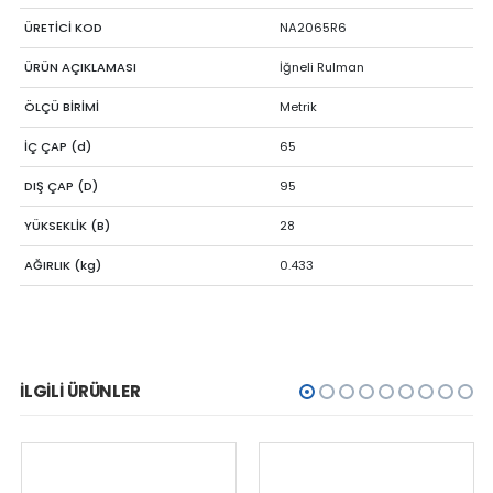
ÜRETİCİ KOD
NA2065R6
ÜRÜN AÇIKLAMASI
İğneli Rulman
ÖLÇÜ BİRİMİ
Metrik
İÇ ÇAP (d)
65
DIŞ ÇAP (D)
95
YÜKSEKLİK (B)
28
AĞIRLIK (kg)
0.433
İLGILI ÜRÜNLER