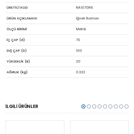
ÜRETİCİ KOD
NA1070R6
ÜRÜN AÇIKLAMASI
İğneli Rulman
ÖLÇÜ BİRİMİ
Metrik
İÇ ÇAP (d)
70
DIŞ ÇAP (D)
100
YÜKSEKLİK (B)
20
AĞIRLIK (kg)
0.322
İLGILI ÜRÜNLER