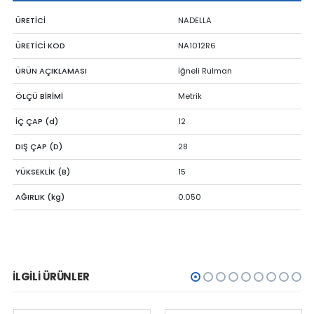
ÜRETİCİ
NADELLA
ÜRETİCİ KOD
NA1012R6
ÜRÜN AÇIKLAMASI
İğneli Rulman
ÖLÇÜ BİRİMİ
Metrik
İÇ ÇAP (d)
12
DIŞ ÇAP (D)
28
YÜKSEKLİK (B)
15
AĞIRLIK (kg)
0.050
İLGILI ÜRÜNLER