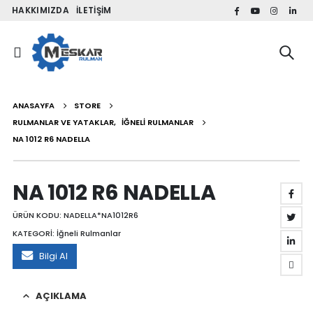
HAKKIMIZDA
İLETIŞIM
ANASAYFA
STORE
RULMANLAR VE YATAKLAR
,
İĞNELI RULMANLAR
NA 1012 R6 NADELLA
NA 1012 R6 NADELLA
ÜRÜN KODU:
NADELLA*NA1012R6
KATEGORİ:
İğneli Rulmanlar
Bilgi Al
AÇIKLAMA