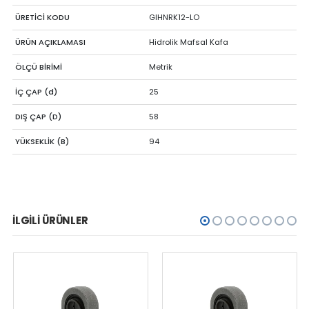
ÜRETİCİ KODU
GIHNRK12-LO
ÜRÜN AÇIKLAMASI
Hidrolik Mafsal Kafa
ÖLÇÜ BİRİMİ
Metrik
İÇ ÇAP (d)
25
DIŞ ÇAP (D)
58
YÜKSEKLİK (B)
94
İLGILI ÜRÜNLER